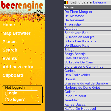
Listing bars in
Belgium
Name
De Fiere Margriet
De Metafoor
De Reynaert
Home
't Terrastje
Aba-Jour
Map Browser
Beerlovers Bar
Bij Koen en Marijke
Places
Billie’s Bier Kafétaria
De Blauwe Kater
Search
Bridge
Brugs Beertje
Events
Café Vlissinghe
Volkscafé De Cam
Add new entry
Bierbrasserie Cambrinus
Curiosa
Clipboard
Den Trollekelder
Domus
Brasserie du val de Sambre
Not logged in
Herberg de Dulle Griet
Gollem
Login
In de Reisduif
No login?
JeanMax
Kaffee Bazaar
Kaffee De Hopduvel