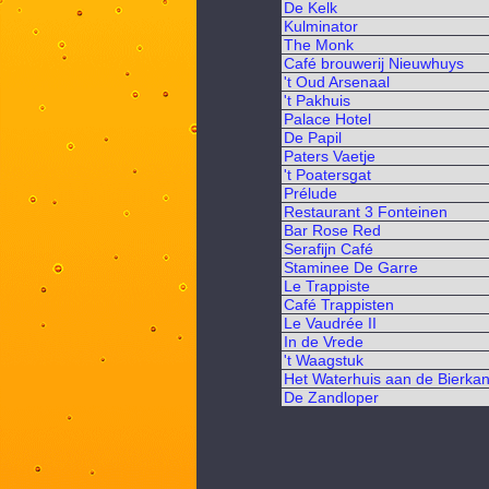
De Kelk
Kulminator
The Monk
Café brouwerij Nieuwhuys
't Oud Arsenaal
't Pakhuis
Palace Hotel
De Papil
Paters Vaetje
't Poatersgat
Prélude
Restaurant 3 Fonteinen
Bar Rose Red
Serafijn Café
Staminee De Garre
Le Trappiste
Café Trappisten
Le Vaudrée II
In de Vrede
't Waagstuk
Het Waterhuis aan de Bierkan
De Zandloper